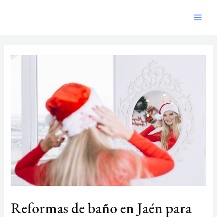
Ir
Navegación
Main
al
de
Men
contenido
entradas
Reformas de baño en Jaén para